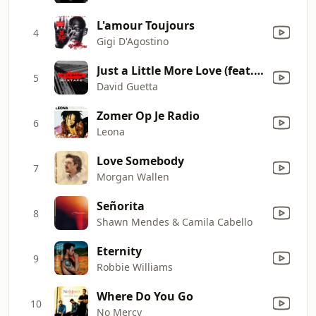
L'amour Toujours
4
Gigi D'Agostino
Just a Little More Love (feat. Chris Willis) [Jack Back 2018 Remix] [Mixed]
5
David Guetta
Zomer Op Je Radio
6
Leona
Love Somebody
7
Morgan Wallen
Señorita
8
Shawn Mendes & Camila Cabello
Eternity
9
Robbie Williams
Where Do You Go
10
No Mercy