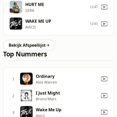
HURT ME
12:47
SERA
WAKE ME UP
12:43
AVICII
Bekijk Afspeellijst
Top Nummers
Ordinary
1
Alex Warren
I Just Might
2
Bruno Mars
Wake Me Up
3
Avicii