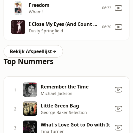
Freedom
06:33
Wham!
I Close My Eyes (And Count To Ten)
06:30
Dusty Springfield
Bekijk Afspeellijst
Top Nummers
Remember the Time
1
Michael Jackson
Little Green Bag
2
George Baker Selection
What's Love Got to Do with It
3
Tina Turner