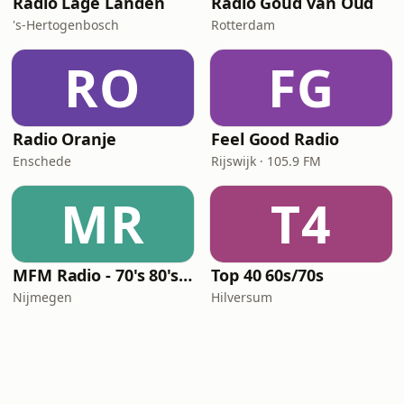
Radio Lage Landen
Radio Goud van Oud
's-Hertogenbosch
Rotterdam
RO
FG
Radio Oranje
Feel Good Radio
Enschede
Rijswijk · 105.9 FM
MR
T4
MFM Radio - 70's 80's 90's
Top 40 60s/70s
Nijmegen
Hilversum