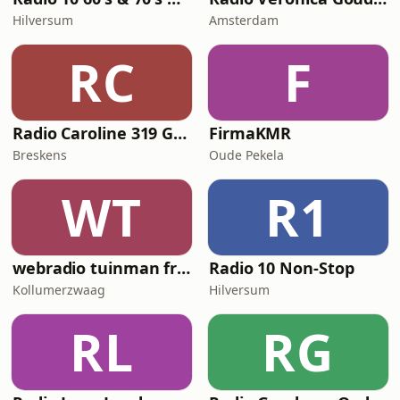
Hilversum
Amsterdam
RC
F
Radio Caroline 319 Gold
FirmaKMR
Breskens
Oude Pekela
WT
R1
webradio tuinman friesland
Radio 10 Non-Stop
Kollumerzwaag
Hilversum
RL
RG