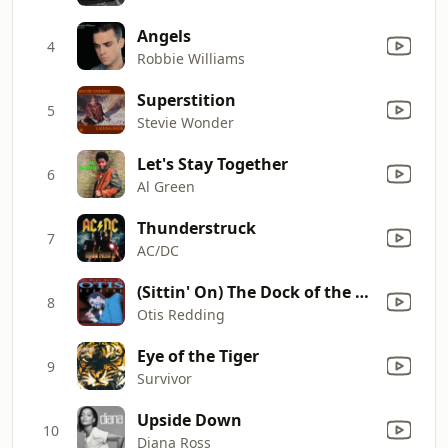
Angels
4
Robbie Williams
Superstition
5
Stevie Wonder
Let's Stay Together
6
Al Green
Thunderstruck
7
AC/DC
(Sittin' On) The Dock of the Bay
8
Otis Redding
Eye of the Tiger
9
Survivor
Upside Down
10
Diana Ross