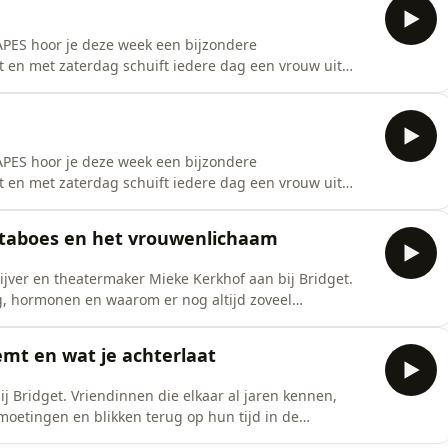
APES hoor je deze week een bijzondere
en met zaterdag schuift iedere dag een vrouw uit
ze community shoot gingen zij in gesprek over hun
e: de eerste signalen, de twijfels, de impact op hun
APES hoor je deze week een bijzondere
en met zaterdag schuift iedere dag een vrouw uit
ze community shoot gingen zij in gesprek over hun
e: de eerste signalen, de twijfels, de impact op hun
 taboes en het vrouwenlichaam
rijver en theatermaker Mieke Kerkhof aan bij Bridget.
, hormonen en waarom er nog altijd zoveel
chaam.&nbsp;&nbsp;Ze praten over hardnekkige
en de rol van de medische wereld. Ook bespreken ze
mt en wat je achterlaat
ij Bridget. Vriendinnen die elkaar al jaren kennen,
oetingen en blikken terug op hun tijd in de
 verschillen tussen België en Nederland, over ouder