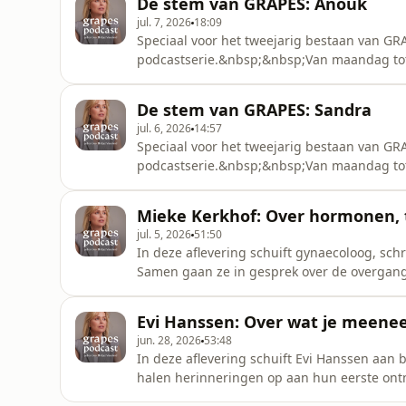
De stem van GRAPES: Anouk
dagelijks leven en de lessen die ze onderw
jul. 7, 2026
18:09
Speciaal voor het tweejarig bestaan van GR
podcastserie.&nbsp;&nbsp;Van maandag tot 
onze community aan bij Bridget. Tijdens on
persoonlijke ervaring met de (peri)menopauz
De stem van GRAPES: Sandra
dagelijks leven en de lessen die ze onderw
jul. 6, 2026
14:57
Speciaal voor het tweejarig bestaan van GR
podcastserie.&nbsp;&nbsp;Van maandag tot 
onze community aan bij Bridget. Tijdens on
persoonlijke ervaring met de (peri)menopauz
Mieke Kerkhof: Over hormonen,
dagelijks leven en de lessen die ze onderw
jul. 5, 2026
51:50
In deze aflevering schuift gynaecoloog, sch
Samen gaan ze in gesprek over de overgang
misverstanden bestaan over het vrouwenli
richtlijnen, hormoontherapie, spierverlies 
Evi Hanssen: Over wat je meenee
waarom erkenning zo belangrijk is en hoe
jun. 28, 2026
53:48
In deze aflevering schuift Evi Hanssen aan b
halen herinneringen op aan hun eerste ontm
mediawereld.&nbsp;&nbsp;Ze praten over de