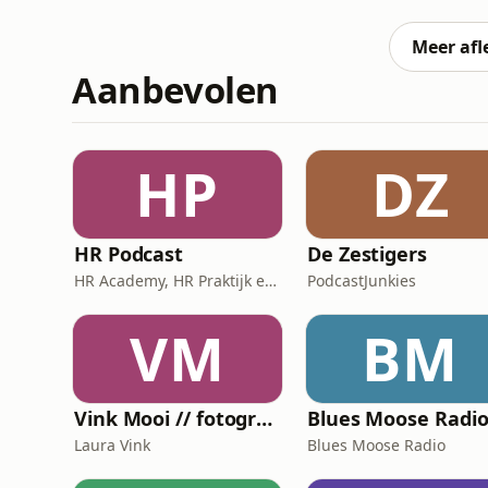
worden en de keuzes die je onderweg maakt.
stoppen met drinken, de impact v
Meer afl
Aanbevolen
HP
DZ
HR Podcast
De Zestigers
HR Academy, HR Praktijk en CHRO
PodcastJunkies
VM
BM
Vink Mooi // fotografiepodcast die verder gaat dan het kader
Laura Vink
Blues Moose Radio