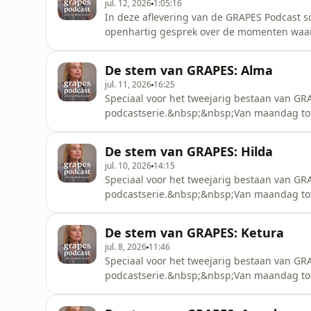
jul. 12, 2026
1:05:16
In deze aflevering van de GRAPES Podcast sc
openhartig gesprek over de momenten waarop
stap voor stap weer vooruit kunt kijken.&nb
het verlies van haar moeder en de impact d
De stem van GRAPES: Alma
hoe ze uiteindelijk besloot
jul. 11, 2026
16:25
Speciaal voor het tweejarig bestaan van GR
podcastserie.&nbsp;&nbsp;Van maandag tot 
onze community aan bij Bridget. Tijdens on
persoonlijke ervaring met de (peri)menopauz
De stem van GRAPES: Hilda
dagelijks leven en de lessen die ze onderw
jul. 10, 2026
14:15
Speciaal voor het tweejarig bestaan van GR
podcastserie.&nbsp;&nbsp;Van maandag tot 
onze community aan bij Bridget. Tijdens on
persoonlijke ervaring met de (peri)menopauz
De stem van GRAPES: Ketura
dagelijks leven en de lessen die ze onderw
jul. 8, 2026
11:46
Speciaal voor het tweejarig bestaan van GR
podcastserie.&nbsp;&nbsp;Van maandag tot 
onze community aan bij Bridget. Tijdens on
persoonlijke ervaring met de (peri)menopauz