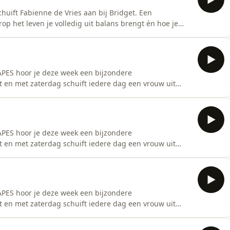
huift Fabienne de Vries aan bij Bridget. Een
 het leven je volledig uit balans brengt én hoe je
sp;Fabienne vertelt over haar miskraam, borstkanker,
ie deze gebeurtenissen op haar leven hadden. Ze deelt
APES hoor je deze week een bijzondere
en met zaterdag schuift iedere dag een vrouw uit
ze community shoot gingen zij in gesprek over hun
e: de eerste signalen, de twijfels, de impact op hun
APES hoor je deze week een bijzondere
en met zaterdag schuift iedere dag een vrouw uit
ze community shoot gingen zij in gesprek over hun
e: de eerste signalen, de twijfels, de impact op hun
APES hoor je deze week een bijzondere
en met zaterdag schuift iedere dag een vrouw uit
ze community shoot gingen zij in gesprek over hun
e: de eerste signalen, de twijfels, de impact op hun