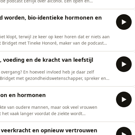
e podcast Eerlijk over alcohol. Een open en
ohol op je leven, je gezondheid en de verbinding met
met alcohol. Na het drinken voelde hij vaak schuld,
rd worden, bio-identieke hormonen en
t klopt, terwijl ze keer op keer horen dat er niets aan
t Bridget met Tineke Honoré, maker van de podcast
het gesprek over de vaak onzichtbare impact van de
te maken kreeg met mentale en fysieke klachten, maar de
oeding en de kracht van leefstijl
e overgang? En hoeveel invloed heb je daar zelf
 Bridget met gezondheidswetenschapper, spreker en
d van voeding, hormonen en leefstijl op hoe je je
vet, bloedsuikerschommelingen, koolhydraten en
nson en hormonen
iekte van oudere mannen, maar ook veel vrouwen
t het vaak langer voordat de ziekte wordt
APES Podcast spreekt Bridget over de link tussen
e. Ze bespreken waarom vrouwen nog altijd
t, veerkracht en opnieuw vertrouwen
 wat beweging