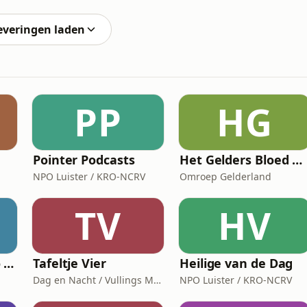
 Evi vertelt openhartig over haar beslissing om te
everingen laden
PP
HG
Pointer Podcasts
Het Gelders Bloed Orkest
NPO Luister / KRO-NCRV
Omroep Gelderland
TV
HV
Blues Moose Radio (Blues music)
Tafeltje Vier
Heilige van de Dag
Dag en Nacht / Vullings Media
NPO Luister / KRO-NCRV