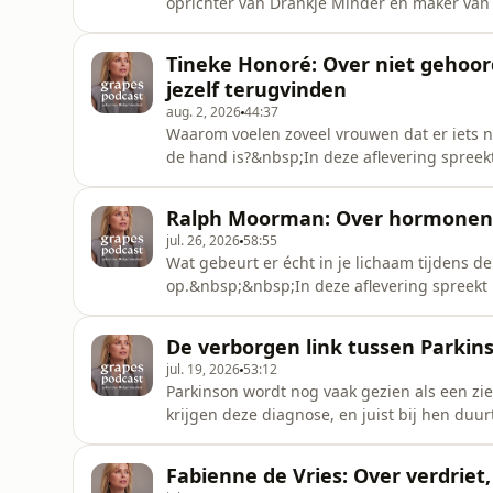
oprichter van Drankje Minder en maker van d
persoonlijk gesprek over de invloed van alc
jezelf.&nbsp;Koos stopte acht jaar geleden 
Tineke Honoré: Over niet gehoo
schaamte en spijt. Ook Bridget mer
jezelf terugvinden
aug. 2, 2026
44:37
Waarom voelen zoveel vrouwen dat er iets nie
de hand is?&nbsp;In deze aflevering spreek
Tijdens de Pauze en een krachtige stem in 
overgang. Ze vertelt hoe ze begin veertig 
Ralph Moorman: Over hormonen, v
link met de overg
jul. 26, 2026
58:55
Wat gebeurt er écht in je lichaam tijdens d
op.&nbsp;&nbsp;In deze aflevering spreekt
hormoonexpert Ralph Moorman over de invloe
voelt. Ze hebben het over hardnekkig buik
De verborgen link tussen Parki
waarom de weegschaal lang niet altijd
jul. 19, 2026
53:12
Parkinson wordt nog vaak gezien als een z
krijgen deze diagnose, en juist bij hen duur
herkend.&nbsp;In deze aflevering van de GR
Parkinson, hormonen en de (peri)menopauz
Fabienne de Vries: Over verdrie
ondervertegenwoordigd zijn in onderzoek,