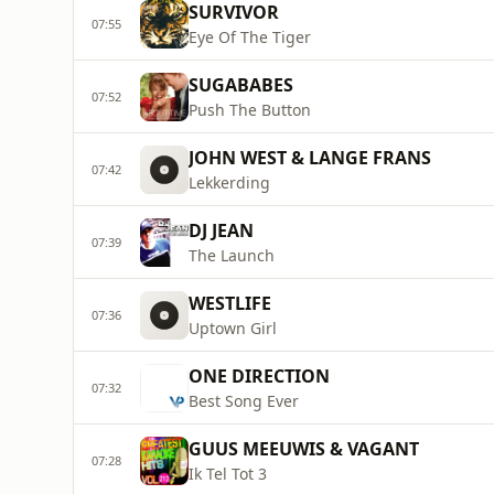
SURVIVOR
07:55
Eye Of The Tiger
SUGABABES
07:52
Push The Button
JOHN WEST & LANGE FRANS
07:42
Lekkerding
DJ JEAN
07:39
The Launch
WESTLIFE
07:36
Uptown Girl
ONE DIRECTION
07:32
Best Song Ever
GUUS MEEUWIS & VAGANT
07:28
Ik Tel Tot 3