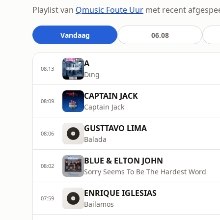
Playlist van
Qmusic Foute Uur
met recent afgespeel
Vandaag
06.08
A
08:13
Ding
CAPTAIN JACK
08:09
Captain Jack
GUSTTAVO LIMA
08:06
Balada
BLUE & ELTON JOHN
08:02
Sorry Seems To Be The Hardest Word
ENRIQUE IGLESIAS
07:59
Bailamos