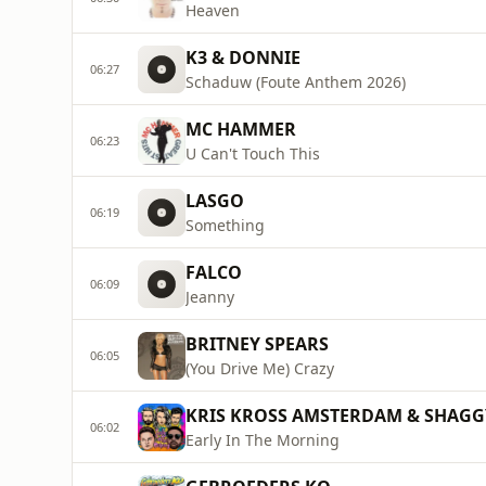
Heaven
K3 & DONNIE
06:27
Schaduw (Foute Anthem 2026)
MC HAMMER
06:23
U Can't Touch This
LASGO
06:19
Something
FALCO
06:09
Jeanny
BRITNEY SPEARS
06:05
(You Drive Me) Crazy
KRIS KROSS AMSTERDAM & SHAG
06:02
Early In The Morning