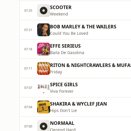
SCOOTER
07:25
Weekend
BOB MARLEY & THE WAILERS
07:21
Could You Be Loved
EFFE SERIEUS
07:18
Baila De Gasolina
RITON & NIGHTCRAWLERS & MUFA
07:11
Friday
SPICE GIRLS
07:07
Viva Forever
SHAKIRA & WYCLEF JEAN
07:04
Hips Don't Lie
NORMAAL
07:00
Oerend Hard