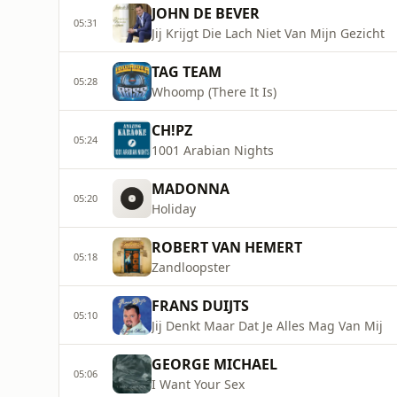
JOHN DE BEVER
05:31
Jij Krijgt Die Lach Niet Van Mijn Gezicht
TAG TEAM
05:28
Whoomp (There It Is)
CH!PZ
05:24
1001 Arabian Nights
MADONNA
05:20
Holiday
ROBERT VAN HEMERT
05:18
Zandloopster
FRANS DUIJTS
05:10
Jij Denkt Maar Dat Je Alles Mag Van Mij
GEORGE MICHAEL
05:06
I Want Your Sex