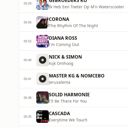
GEBROEDERS KO
05:59
Ik Heb Een Toeter Op M'n Waterscooter
CORONA
05:56
The Rhythm Of The Night
DIANA ROSS
05:52
I'm Coming Out
NICK & SIMON
05:49
Kijk Omhoog
MASTER KG & NOMCEBO
05:41
Jerusalema
SOLID HARMONIE
05:38
I'll Be There For You
CASCADA
05:35
Everytime We Touch