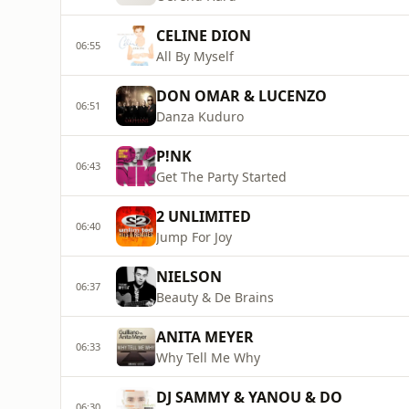
CELINE DION
06:55
All By Myself
DON OMAR & LUCENZO
06:51
Danza Kuduro
P!NK
06:43
Get The Party Started
2 UNLIMITED
06:40
Jump For Joy
NIELSON
06:37
Beauty & De Brains
ANITA MEYER
06:33
Why Tell Me Why
DJ SAMMY & YANOU & DO
06:30