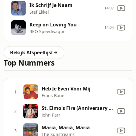
Ik Schrijf Je Naam
14:07
Stef Ekkel
Keep on Loving You
14:04
REO Speedwagon
Bekijk Afspeellijst
Top Nummers
Heb Je Even Voor Mij
1
Frans Bauer
St. Elmo's Fire (Anniversary Edition)
2
John Parr
Maria, Maria, Maria
3
The Sunstreams