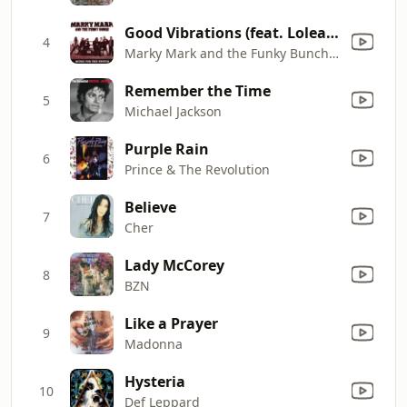
Good Vibrations (feat. Loleatta Holloway)
4
Marky Mark and the Funky Bunch & Loleatta Holloway
Remember the Time
5
Michael Jackson
Purple Rain
6
Prince & The Revolution
Believe
7
Cher
Lady McCorey
8
BZN
Like a Prayer
9
Madonna
Hysteria
10
Def Leppard