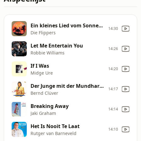
Ein kleines Lied vom Sonnenschein
14:30
Die Flippers
Let Me Entertain You
14:26
Robbie Williams
If I Was
14:20
Midge Ure
Der Junge mit der Mundharmonika ('94er Version)
14:17
Bernd Clüver
Breaking Away
14:14
Jaki Graham
Het Is Nooit Te Laat
14:10
Rutger van Barneveld