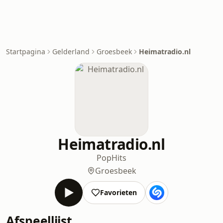
Startpagina
Gelderland
Groesbeek
Heimatradio.nl
Heimatradio.nl
Pop
Hits
Groesbeek
Favorieten
Afspeellijst