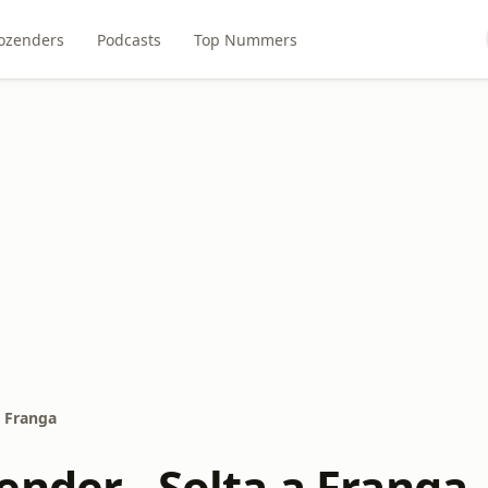
ozenders
Podcasts
Top Nummers
a Franga
ender - Solta a Franga