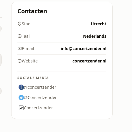
Contacten
Stad
Utrecht
Taal
Nederlands
E-mail
info@concertzender.nl
Website
concertzender.nl
d
SOCIALE MEDIA
@concertzender
@Concertzender
Concertzender