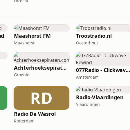
Utrecht
ud
Maashorst FM
Troostradio.nl
Maashorst
Oosterhout
Achterhoeksepiraten.com
077Radio - Clickwave Rewin
Groenlo
Amsterdam
RD
Radio-Vlaardingen
Vlaardingen
Radio De Wasrol
Rotterdam