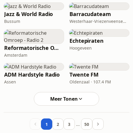
Jazz & World Radio
Barracudateam
Bussum
Westerhaar-Vriezenveensewijk
Echtepiraten
Reformatorische Omroep - Radio 2
Hoogeveen
Amsterdam
ADM Hardstyle Radio
Twente FM
Assen
Oldenzaal · 107.4 FM
Meer Tonen
…
1
2
3
50