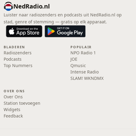
NedRadio.nl
Luister naar radiozenders en podcasts uit NedRadio.nl op
stad, genre of stemming — gratis op elk apparaat.
BLADEREN
POPULAIR
Radiozenders
NPO Radio 1
Podcasts
JOE
Top Nummers
Qmusic
Intense Radio
SLAM! WKNDMX
OVER ONS
Over Ons
Station toevoegen
Widgets
Feedback