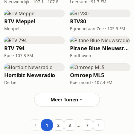
Nieuwendijk · 107.1 - 107.8 FM
Leersum · 91.7 FM
RTV Meppel
RTV80
Meppel
Egmond aan Zee · 105.9 FM
RTV 794
Pitane Blue Nieuwsradio
Epe · 107.3 FM
Eindhoven
Hortibiz Newsradio
Omroep ML5
De Lier
Roermond · 107.4 FM
Meer Tonen
…
1
2
3
7