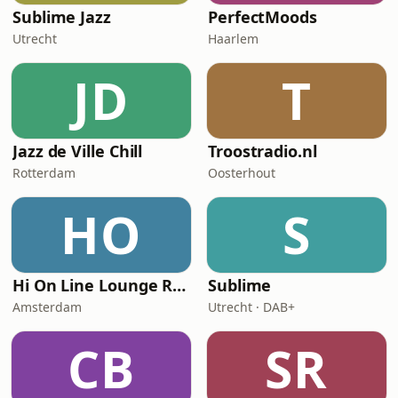
Sublime Jazz
PerfectMoods
Utrecht
Haarlem
JD
T
Jazz de Ville Chill
Troostradio.nl
Rotterdam
Oosterhout
HO
S
Hi On Line Lounge Radio
Sublime
Amsterdam
Utrecht · DAB+
CB
SR